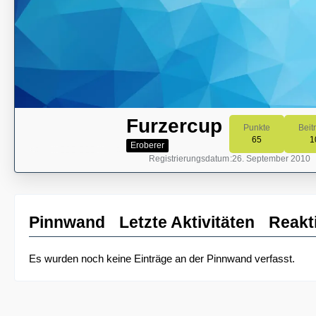
Furzercup
Punkte
Beit
65
1
Eroberer
Registrierungsdatum
26. September 2010
Pinnwand
Letzte Aktivitäten
Reakt
Es wurden noch keine Einträge an der Pinnwand verfasst.