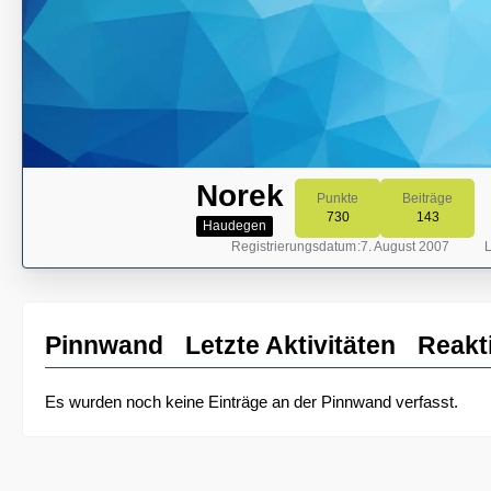
Norek
Punkte
Beiträge
730
143
Haudegen
Registrierungsdatum
7. August 2007
L
Pinnwand
Letzte Aktivitäten
Reakt
Es wurden noch keine Einträge an der Pinnwand verfasst.