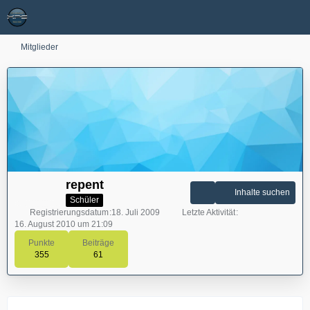
Mitglieder
repent
Inhalte suchen
Schüler
Registrierungsdatum
18. Juli 2009
Letzte Aktivität
16. August 2010 um 21:09
Punkte
Beiträge
355
61