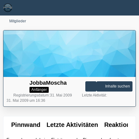
Mitglieder
JobbaMoscha
Inhalte suchen
Anfänger
Registrierungsdatum
31. Mai 2009
Letzte Aktivität
31. Mai 2009 um 16:36
Pinnwand
Letzte Aktivitäten
Reaktionen