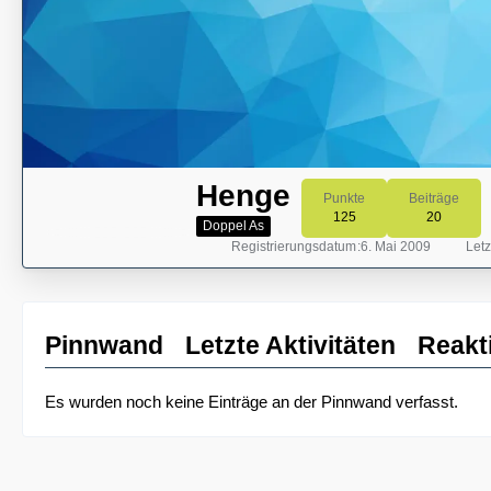
Henge
Punkte
Beiträge
125
20
Doppel As
Registrierungsdatum
6. Mai 2009
Letz
Pinnwand
Letzte Aktivitäten
Reakt
Es wurden noch keine Einträge an der Pinnwand verfasst.