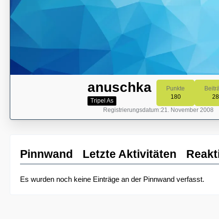
anuschka
Punkte
Beitr
180
28
Tripel As
Registrierungsdatum
21. November 2008
Pinnwand
Letzte Aktivitäten
Reakt
Es wurden noch keine Einträge an der Pinnwand verfasst.