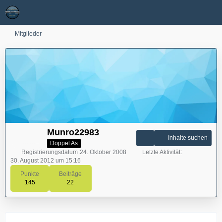
Mitglieder
Munro22983
Inhalte suchen
Doppel As
Registrierungsdatum
24. Oktober 2008
Letzte Aktivität
30. August 2012 um 15:16
Punkte
Beiträge
145
22