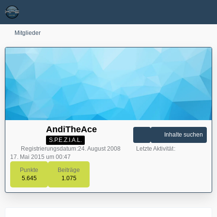
Mitglieder
AndiTheAce
Inhalte suchen
S.P.E.Z.I.A.L.
Registrierungsdatum
24. August 2008
Letzte Aktivität
17. Mai 2015 um 00:47
Punkte
Beiträge
5.645
1.075