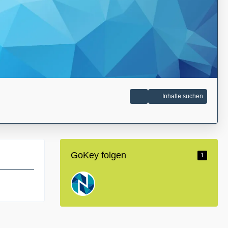
Inhalte suchen
GoKey folgen
1