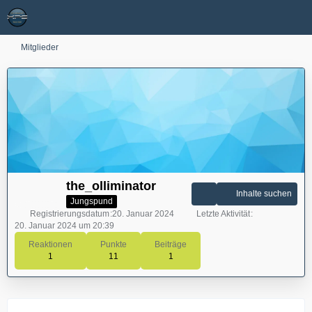
Mitglieder
the_olliminator
Inhalte suchen
Jungspund
Registrierungsdatum
20. Januar 2024
Letzte Aktivität
20. Januar 2024 um 20:39
Reaktionen
Punkte
Beiträge
1
11
1