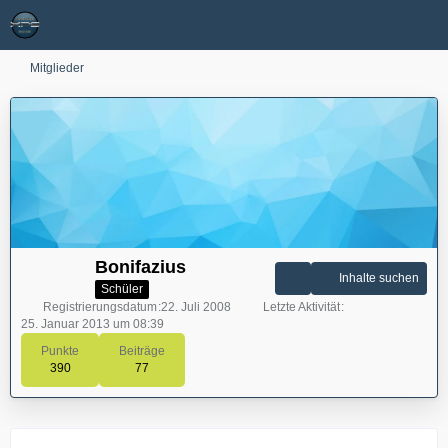
Mitglieder
Bonifazius
Inhalte suchen
Schüler
Registrierungsdatum
22. Juli 2008
Letzte Aktivität
25. Januar 2013 um 08:39
Punkte
Beiträge
390
77