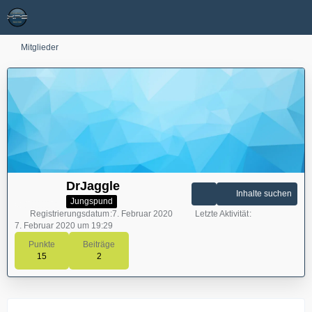
Mitglieder
DrJaggle
Inhalte suchen
Jungspund
Registrierungsdatum
7. Februar 2020
Letzte Aktivität
7. Februar 2020 um 19:29
Punkte
Beiträge
15
2