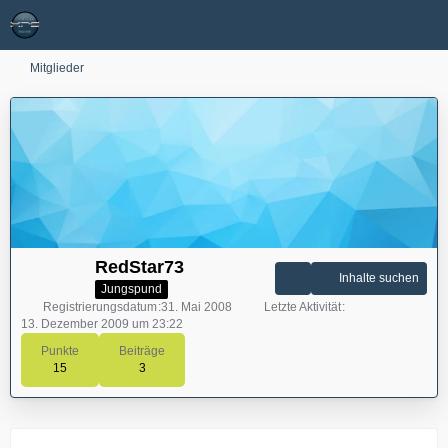
Mitglieder
RedStar73
Inhalte suchen
Jungspund
Registrierungsdatum
31. Mai 2008
Letzte Aktivität
13. Dezember 2009 um 23:22
Punkte
Beiträge
15
3