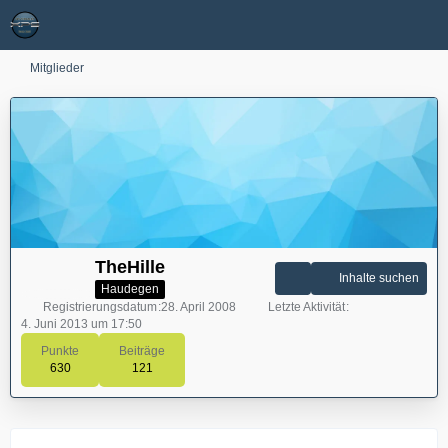
Mitglieder
TheHille
Inhalte suchen
Haudegen
Registrierungsdatum
28. April 2008
Letzte Aktivität
4. Juni 2013 um 17:50
Punkte
Beiträge
630
121