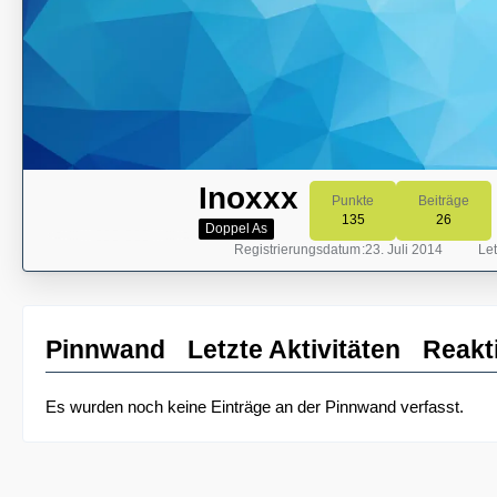
Inoxxx
Punkte
Beiträge
135
26
Doppel As
Registrierungsdatum
23. Juli 2014
Let
Pinnwand
Letzte Aktivitäten
Reakt
Es wurden noch keine Einträge an der Pinnwand verfasst.