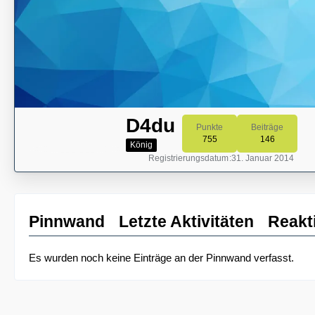
D4du
Punkte
Beiträge
755
146
König
Registrierungsdatum
31. Januar 2014
Pinnwand
Letzte Aktivitäten
Reakt
Es wurden noch keine Einträge an der Pinnwand verfasst.