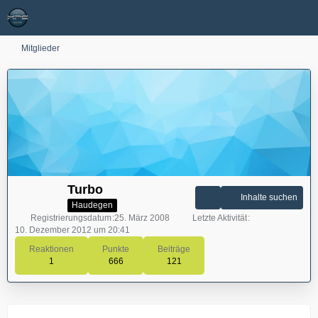
Mitglieder
Turbo
Inhalte suchen
Haudegen
Registrierungsdatum
25. März 2008
Letzte Aktivität
10. Dezember 2012 um 20:41
Reaktionen
Punkte
Beiträge
1
666
121