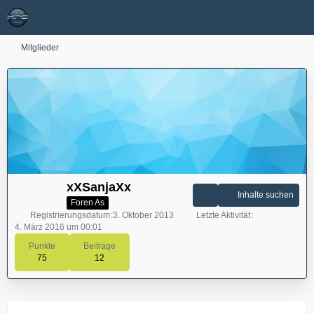
Mitglieder
xXSanjaXx
Inhalte suchen
Foren As
Registrierungsdatum
3. Oktober 2013
Letzte Aktivität
4. März 2016 um 00:01
Punkte
Beiträge
75
12