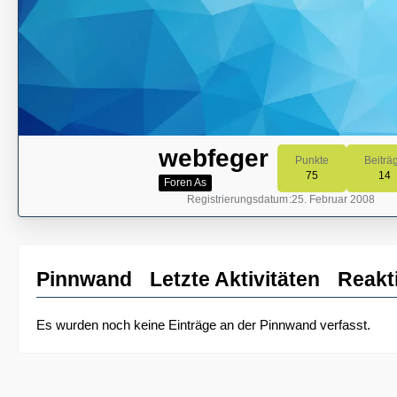
webfeger
Punkte
Beiträ
75
14
Foren As
Registrierungsdatum
25. Februar 2008
Pinnwand
Letzte Aktivitäten
Reakt
Es wurden noch keine Einträge an der Pinnwand verfasst.