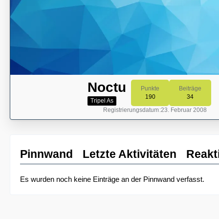
Noctu
Punkte
Beiträge
190
34
Tripel As
Registrierungsdatum
23. Februar 2008
Pinnwand
Letzte Aktivitäten
Reakt
Es wurden noch keine Einträge an der Pinnwand verfasst.