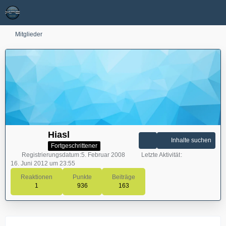
Mitglieder
Hiasl
Inhalte suchen
Fortgeschrittener
Registrierungsdatum
5. Februar 2008
Letzte Aktivität
16. Juni 2012 um 23:55
Reaktionen
Punkte
Beiträge
1
936
163