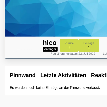
hico
Punkte
Beiträge
5
1
Anfänger
Registrierungsdatum
22. Juli 2012
Let
Pinnwand
Letzte Aktivitäten
Reakt
Es wurden noch keine Einträge an der Pinnwand verfasst.