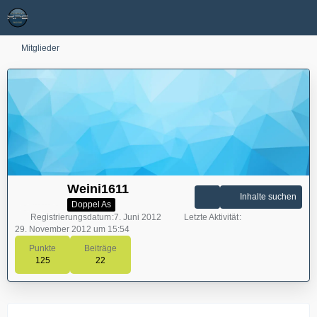
Mitglieder
Weini1611
Inhalte suchen
Doppel As
Registrierungsdatum
7. Juni 2012
Letzte Aktivität
29. November 2012 um 15:54
Punkte
Beiträge
125
22