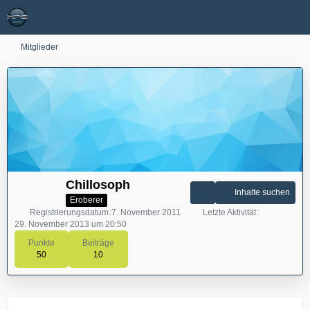
Mitglieder
Chillosoph
Inhalte suchen
Eroberer
Registrierungsdatum
7. November 2011
Letzte Aktivität
29. November 2013 um 20:50
Punkte
Beiträge
50
10