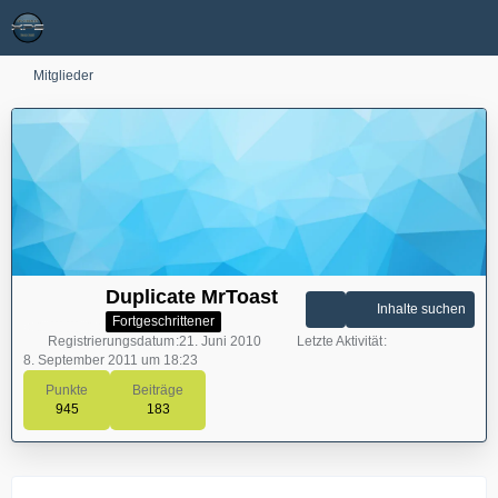
Mitglieder
Duplicate MrToast
Inhalte suchen
Fortgeschrittener
Registrierungsdatum
21. Juni 2010
Letzte Aktivität
8. September 2011 um 18:23
Punkte
Beiträge
945
183