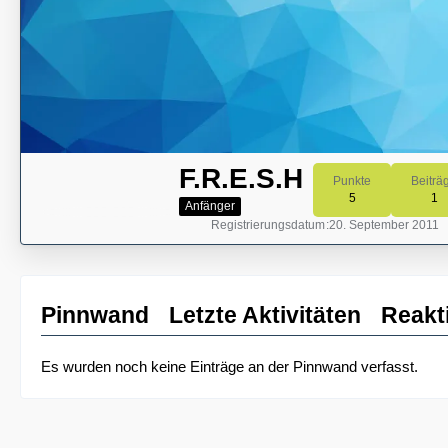
F.R.E.S.H
Punkte
Beiträ
5
1
Anfänger
Registrierungsdatum
20. September 2011
Pinnwand
Letzte Aktivitäten
Reakt
Es wurden noch keine Einträge an der Pinnwand verfasst.