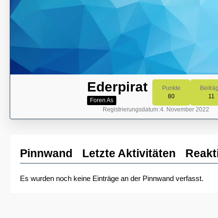
Ederpirat
Punkte
Beiträ
80
11
Foren As
Registrierungsdatum
4. November 2022
Pinnwand
Letzte Aktivitäten
Reakt
Es wurden noch keine Einträge an der Pinnwand verfasst.