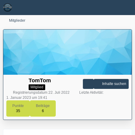
Mitglieder
TomTom
Inhalte suchen
Mitglied
Registrierungsdatum
22. Juli 2022
Letzte Aktivität
1. Januar 2023 um 19:41
Punkte
Beiträge
35
6