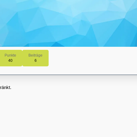
Punkte
Beiträge
40
6
ränkt.