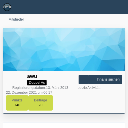
Mitglieder
awu
Inhalte suchen
Doppel As
Registrierungsdatum
13. März 2013
Letzte Aktivität
22. Dezember 2021 um 06:17
Punkte
Beiträge
140
20