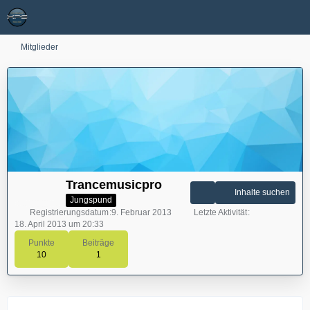
Mitglieder
Trancemusicpro
Inhalte suchen
Jungspund
Registrierungsdatum
9. Februar 2013
Letzte Aktivität
18. April 2013 um 20:33
Punkte
Beiträge
10
1