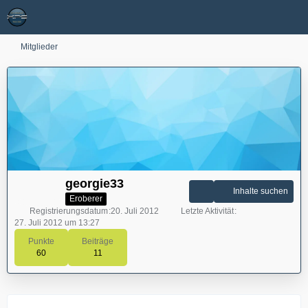
Mitglieder
georgie33
Inhalte suchen
Eroberer
Registrierungsdatum
20. Juli 2012
Letzte Aktivität
27. Juli 2012 um 13:27
Punkte
Beiträge
60
11