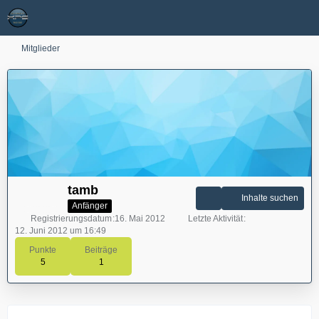
Mitglieder
tamb
Inhalte suchen
Anfänger
Registrierungsdatum
16. Mai 2012
Letzte Aktivität
12. Juni 2012 um 16:49
Punkte
Beiträge
5
1