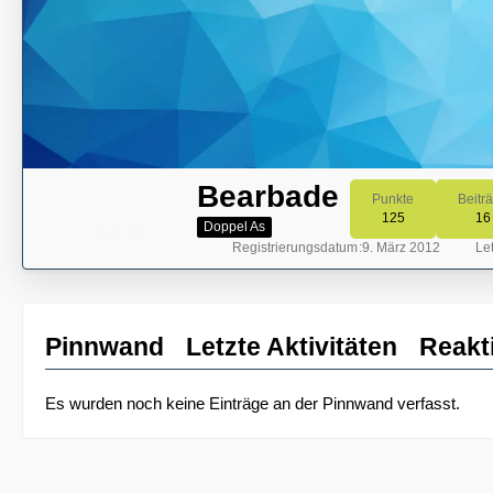
Bearbade
Punkte
Beitr
125
16
Doppel As
Registrierungsdatum
9. März 2012
Let
Pinnwand
Letzte Aktivitäten
Reakt
Es wurden noch keine Einträge an der Pinnwand verfasst.