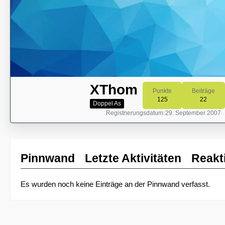
XThom
Punkte
Beiträge
125
22
Doppel As
Registrierungsdatum
29. September 2007
Pinnwand
Letzte Aktivitäten
Reakt
Es wurden noch keine Einträge an der Pinnwand verfasst.