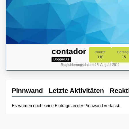
contador
Punkte
Beiträg
110
15
Doppel As
Registrierungsdatum
18. August 2011
Pinnwand
Letzte Aktivitäten
Reakt
Es wurden noch keine Einträge an der Pinnwand verfasst.