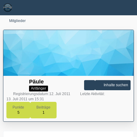
Mitglieder
Päule
Inhalte suchen
Anfänger
Registrierungsdatum
12. Juli 2011
Letzte Aktivität
13. Juli 2011 um 15:31
Punkte
Beiträge
5
1