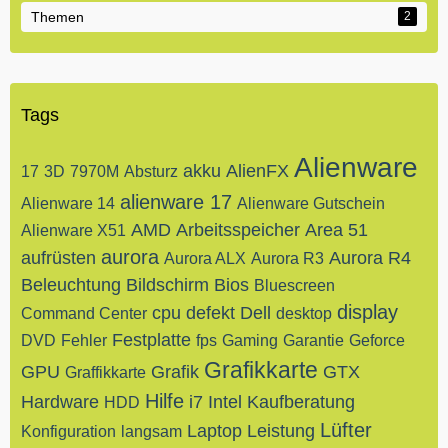
Themen
2
Tags
Alienware
akku
AlienFX
17
3D
7970M
Absturz
alienware 17
Alienware 14
Alienware Gutschein
AMD
Arbeitsspeicher
Area 51
Alienware X51
aurora
aufrüsten
Aurora R4
Aurora ALX
Aurora R3
Beleuchtung
Bildschirm
Bios
Bluescreen
display
cpu
defekt
Dell
Command Center
desktop
Festplatte
DVD
Fehler
fps
Gaming
Garantie
Geforce
Grafikkarte
GPU
Grafik
GTX
Graffikkarte
Hilfe
Hardware
i7
Intel
Kaufberatung
HDD
Lüfter
Laptop
Leistung
Konfiguration
langsam