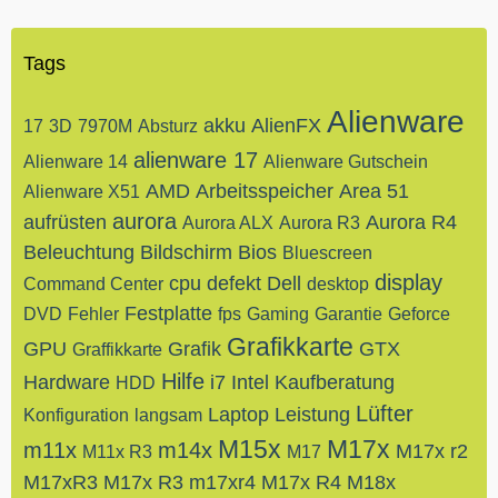
Tags
Alienware
akku
AlienFX
17
3D
7970M
Absturz
alienware 17
Alienware 14
Alienware Gutschein
AMD
Arbeitsspeicher
Area 51
Alienware X51
aurora
aufrüsten
Aurora R4
Aurora ALX
Aurora R3
Beleuchtung
Bildschirm
Bios
Bluescreen
display
cpu
defekt
Dell
Command Center
desktop
Festplatte
DVD
Fehler
fps
Gaming
Garantie
Geforce
Grafikkarte
GPU
Grafik
GTX
Graffikkarte
Hilfe
Hardware
i7
Intel
Kaufberatung
HDD
Lüfter
Laptop
Leistung
Konfiguration
langsam
M15x
M17x
m11x
m14x
M17x r2
M11x R3
M17
M17xR3
M17x R3
m17xr4
M17x R4
M18x