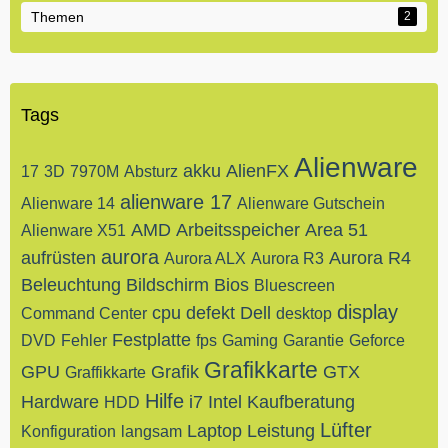
Themen
2
Tags
Alienware
akku
AlienFX
17
3D
7970M
Absturz
alienware 17
Alienware 14
Alienware Gutschein
AMD
Arbeitsspeicher
Area 51
Alienware X51
aurora
aufrüsten
Aurora R4
Aurora ALX
Aurora R3
Beleuchtung
Bildschirm
Bios
Bluescreen
display
cpu
defekt
Dell
Command Center
desktop
Festplatte
DVD
Fehler
fps
Gaming
Garantie
Geforce
Grafikkarte
GPU
Grafik
GTX
Graffikkarte
Hilfe
Hardware
i7
Intel
Kaufberatung
HDD
Lüfter
Laptop
Leistung
Konfiguration
langsam