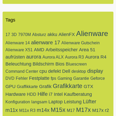
Tags
Alienware
akku
AlienFX
17
3D
7970M
Absturz
alienware 17
Alienware 14
Alienware Gutschein
AMD
Arbeitsspeicher
Area 51
Alienware X51
aurora
aufrüsten
Aurora R4
Aurora ALX
Aurora R3
Beleuchtung
Bildschirm
Bios
Bluescreen
display
cpu
defekt
Dell
Command Center
desktop
Festplatte
DVD
Fehler
fps
Gaming
Garantie
Geforce
Grafikkarte
GPU
Grafik
GTX
Graffikkarte
Hilfe
Hardware
i7
Intel
Kaufberatung
HDD
Lüfter
Laptop
Leistung
Konfiguration
langsam
M15x
M17x
m11x
m14x
M17x r2
M11x R3
M17