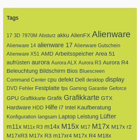
Tags
Alienware
akku
AlienFX
17
3D
7970M
Absturz
alienware 17
Alienware 14
Alienware Gutschein
AMD
Arbeitsspeicher
Area 51
Alienware X51
aurora
aufrüsten
Aurora R4
Aurora ALX
Aurora R3
Beleuchtung
Bildschirm
Bios
Bluescreen
display
cpu
defekt
Dell
Command Center
desktop
Festplatte
DVD
Fehler
fps
Gaming
Garantie
Geforce
Grafikkarte
GPU
Grafik
GTX
Graffikkarte
Hilfe
Hardware
i7
Intel
Kaufberatung
HDD
Lüfter
Laptop
Leistung
Konfiguration
langsam
M15x
M17x
m11x
m14x
M17x r2
M11x R3
M17
M17xR3
M17x R3
m17xr4
M17x R4
M18x