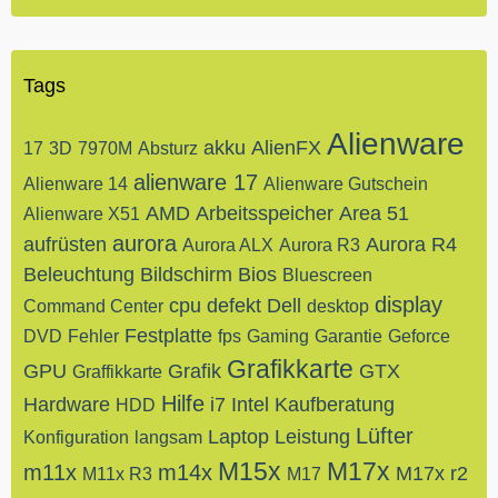
Tags
Alienware
akku
AlienFX
17
3D
7970M
Absturz
alienware 17
Alienware 14
Alienware Gutschein
AMD
Arbeitsspeicher
Area 51
Alienware X51
aurora
aufrüsten
Aurora R4
Aurora ALX
Aurora R3
Beleuchtung
Bildschirm
Bios
Bluescreen
display
cpu
defekt
Dell
Command Center
desktop
Festplatte
DVD
Fehler
fps
Gaming
Garantie
Geforce
Grafikkarte
GPU
Grafik
GTX
Graffikkarte
Hilfe
Hardware
i7
Intel
Kaufberatung
HDD
Lüfter
Laptop
Leistung
Konfiguration
langsam
M15x
M17x
m11x
m14x
M17x r2
M11x R3
M17