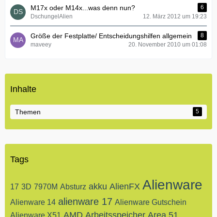
M17x oder M14x...was denn nun?
6
DschungelAlien
12. März 2012 um 19:23
Größe der Festplatte/ Entscheidungshilfen allgemein
8
maveey
20. November 2010 um 01:08
Inhalte
Themen
5
Tags
Alienware
akku
AlienFX
17
3D
7970M
Absturz
alienware 17
Alienware 14
Alienware Gutschein
AMD
Arbeitsspeicher
Area 51
Alienware X51