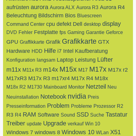
aurora
aufrüsten
Aurora R4
Aurora ALX
Aurora R3
Beleuchtung
Bildschirm
Bios
Bluescreen
display
cpu
defekt
Dell
Command Center
desktop
Festplatte
DVD
Fehler
fps
Gaming
Garantie
Geforce
Grafikkarte
GPU
Grafik
GTX
Graffikkarte
Hilfe
Hardware
i7
Intel
Kaufberatung
HDD
Lüfter
Laptop
Leistung
Konfiguration
langsam
M15x
M17x
m11x
m14x
M17x r2
M11x R3
M17
M17xR3
M17x R3
m17xr4
M17x R4
M18x
Netzteil
M18x R2
M1730
Mainboard
Monitor
Neu
nvidia
Notebook
Neuinstallation
Preis
Problem
Presseinformation
Probleme
Prozessor
R2
RAM
SSD
Tastatur
R3
Software
R4
Sound
Suche
Treiber
Upgrade
update
verkauf
Win 10
Windows 10
X51
Windows 7
windows 8
WLan