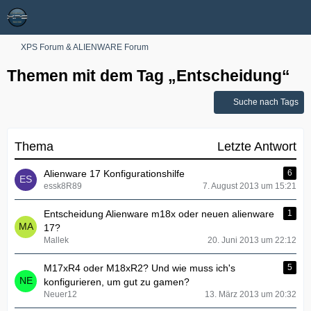
XPS Forum & ALIENWARE Forum
Themen mit dem Tag „Entscheidung“
Suche nach Tags
Thema
Letzte Antwort
Alienware 17 Konfigurationshilfe
6
essk8R89
7. August 2013 um 15:21
Entscheidung Alienware m18x oder neuen alienware
1
17?
Mallek
20. Juni 2013 um 22:12
M17xR4 oder M18xR2? Und wie muss ich's
5
konfigurieren, um gut zu gamen?
Neuer12
13. März 2013 um 20:32