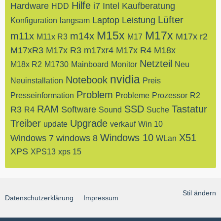
Hilfe
Hardware
i7
Intel
Kaufberatung
HDD
Lüfter
Laptop
Leistung
Konfiguration
langsam
M15x
M17x
m11x
m14x
M17x r2
M11x R3
M17
M17xR3
M17x R3
m17xr4
M17x R4
M18x
Netzteil
M18x R2
M1730
Mainboard
Monitor
Neu
nvidia
Notebook
Neuinstallation
Preis
Problem
Presseinformation
Probleme
Prozessor
R2
RAM
SSD
Tastatur
R3
Software
R4
Sound
Suche
Treiber
Upgrade
update
verkauf
Win 10
Windows 10
X51
Windows 7
windows 8
WLan
XPS
XPS13
xps 15
Stil ändern
Datenschutzerklärung
Impressum