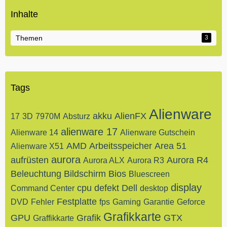
Inhalte
Themen
3
Tags
Alienware
akku
AlienFX
17
3D
7970M
Absturz
alienware 17
Alienware 14
Alienware Gutschein
AMD
Arbeitsspeicher
Area 51
Alienware X51
aurora
aufrüsten
Aurora R4
Aurora ALX
Aurora R3
Beleuchtung
Bildschirm
Bios
Bluescreen
display
cpu
defekt
Dell
Command Center
desktop
Festplatte
DVD
Fehler
fps
Gaming
Garantie
Geforce
Grafikkarte
GPU
Grafik
GTX
Graffikkarte