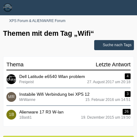
XPS Forum & ALIENWARE Forum
Themen mit dem Tag „Wifi“
Suche nach Tags
Thema
Letzte Antwort
Dell Latitude e6540 Wlan problem
4
Freigeist
27. August 2017 um 20:18
Instabile Wifi Verbindung bei XPS 12
3
MrWanne
15. Februar 2016 um 14:51
Alienware 17 R3 W-lan
26
1Basti1
19. Dezember 2015 um 19:50