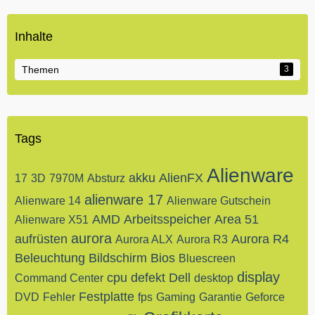
Inhalte
Themen
3
Tags
Alienware
akku
AlienFX
17
3D
7970M
Absturz
alienware 17
Alienware 14
Alienware Gutschein
AMD
Arbeitsspeicher
Area 51
Alienware X51
aurora
aufrüsten
Aurora R4
Aurora ALX
Aurora R3
Beleuchtung
Bildschirm
Bios
Bluescreen
display
cpu
defekt
Dell
Command Center
desktop
Festplatte
DVD
Fehler
fps
Gaming
Garantie
Geforce