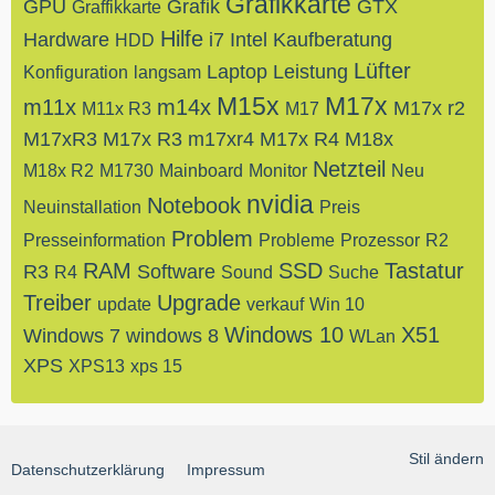
Grafikkarte
GPU
Grafik
GTX
Graffikkarte
Hilfe
Hardware
i7
Intel
Kaufberatung
HDD
Lüfter
Laptop
Leistung
Konfiguration
langsam
M15x
M17x
m11x
m14x
M17x r2
M11x R3
M17
M17xR3
M17x R3
m17xr4
M17x R4
M18x
Netzteil
M18x R2
M1730
Mainboard
Monitor
Neu
nvidia
Notebook
Neuinstallation
Preis
Problem
Presseinformation
Probleme
Prozessor
R2
RAM
SSD
Tastatur
R3
Software
R4
Sound
Suche
Treiber
Upgrade
update
verkauf
Win 10
Windows 10
X51
Windows 7
windows 8
WLan
XPS
XPS13
xps 15
Stil ändern
Datenschutzerklärung
Impressum