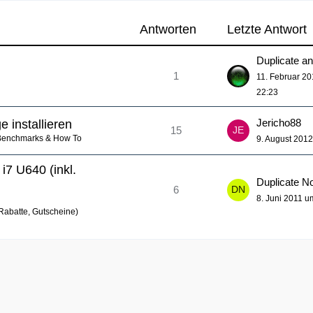
Antworten
Letzte Antwort
Duplicate a
1
11. Februar 2
22:23
Jericho88
 installieren
15
 Benchmarks & How To
9. August 201
7 U640 (inkl.
Duplicate N
6
8. Juni 2011 u
 Rabatte, Gutscheine)