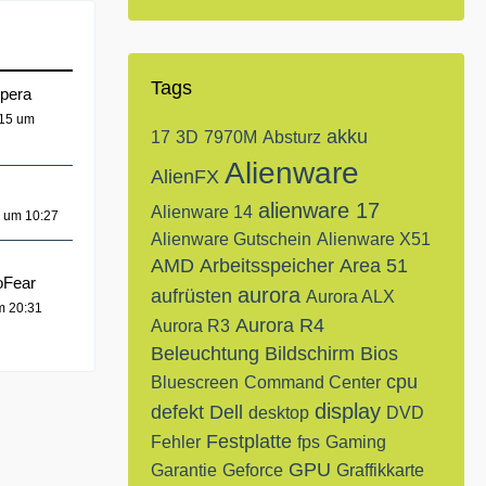
Tags
npera
015 um
akku
17
3D
7970M
Absturz
Alienware
AlienFX
alienware 17
Alienware 14
2 um 10:27
Alienware Gutschein
Alienware X51
AMD
Arbeitsspeicher
Area 51
oFear
aurora
aufrüsten
Aurora ALX
m 20:31
Aurora R4
Aurora R3
Beleuchtung
Bildschirm
Bios
cpu
Bluescreen
Command Center
display
defekt
Dell
desktop
DVD
Festplatte
Fehler
fps
Gaming
GPU
Garantie
Geforce
Graffikkarte