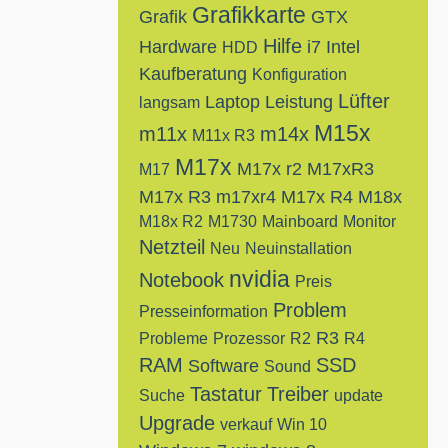
Grafikkarte
Grafik
GTX
Hilfe
Hardware
i7
Intel
HDD
Kaufberatung
Konfiguration
Lüfter
Laptop
Leistung
langsam
M15x
m11x
m14x
M11x R3
M17x
M17x r2
M17xR3
M17
M17x R3
m17xr4
M17x R4
M18x
M18x R2
M1730
Mainboard
Monitor
Netzteil
Neu
Neuinstallation
nvidia
Notebook
Preis
Problem
Presseinformation
R3
Probleme
Prozessor
R2
R4
RAM
SSD
Software
Sound
Tastatur
Treiber
Suche
update
Upgrade
verkauf
Win 10