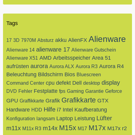
Tags
Alienware
akku
AlienFX
17
3D
7970M
Absturz
alienware 17
Alienware 14
Alienware Gutschein
AMD
Arbeitsspeicher
Area 51
Alienware X51
aurora
aufrüsten
Aurora R4
Aurora ALX
Aurora R3
Beleuchtung
Bildschirm
Bios
Bluescreen
display
cpu
defekt
Dell
Command Center
desktop
Festplatte
DVD
Fehler
fps
Gaming
Garantie
Geforce
Grafikkarte
GPU
Grafik
GTX
Graffikkarte
Hilfe
Hardware
i7
Intel
Kaufberatung
HDD
Lüfter
Laptop
Leistung
Konfiguration
langsam
M15x
M17x
m11x
m14x
M17x r2
M11x R3
M17