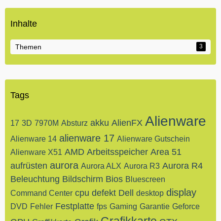
Inhalte
Themen
3
Tags
Alienware
akku
AlienFX
17
3D
7970M
Absturz
alienware 17
Alienware 14
Alienware Gutschein
AMD
Arbeitsspeicher
Area 51
Alienware X51
aurora
aufrüsten
Aurora R4
Aurora ALX
Aurora R3
Beleuchtung
Bildschirm
Bios
Bluescreen
display
cpu
defekt
Dell
Command Center
desktop
Festplatte
DVD
Fehler
fps
Gaming
Garantie
Geforce