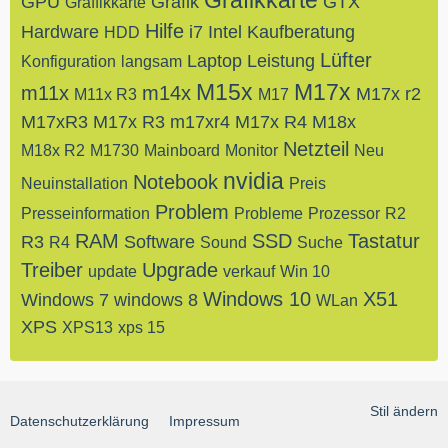
Grafikkarte
GPU
Grafik
GTX
Graffikkarte
Hilfe
Hardware
i7
Intel
Kaufberatung
HDD
Lüfter
Laptop
Leistung
Konfiguration
langsam
M15x
M17x
m11x
m14x
M17x r2
M11x R3
M17
M17xR3
M17x R3
m17xr4
M17x R4
M18x
Netzteil
M18x R2
M1730
Mainboard
Monitor
Neu
nvidia
Notebook
Neuinstallation
Preis
Problem
Presseinformation
Probleme
Prozessor
R2
RAM
SSD
Tastatur
R3
Software
R4
Sound
Suche
Treiber
Upgrade
update
verkauf
Win 10
Windows 10
X51
Windows 7
windows 8
WLan
XPS
XPS13
xps 15
Stil ändern
Datenschutzerklärung
Impressum