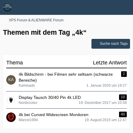
XPS Forum & ALIENWARE Forum
Themen mit dem Tag „4k“
Suche nach Tags
Thema
Letzte Antwort
4k Bildschirm - bei Filmen sehr seltsam (schwarze
2
Bereiche)
Kamisado
1. Januar 2020 um 19:27
Display Tausch 30/40 Pin 4k LED
10
Nordicrulez
19. Dezember 2017 um 10:58
4k bei Curved Widescreen Monitoren
40
Marcel1994
19. August 2015 um 12:47