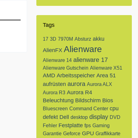
Tags
akku
17
3D
7970M
Absturz
Alienware
AlienFX
alienware 17
Alienware 14
Alienware Gutschein
Alienware X51
AMD
Arbeitsspeicher
Area 51
aurora
aufrüsten
Aurora ALX
Aurora R4
Aurora R3
Beleuchtung
Bildschirm
Bios
cpu
Bluescreen
Command Center
display
defekt
Dell
desktop
DVD
Festplatte
Fehler
fps
Gaming
GPU
Garantie
Geforce
Graffikkarte