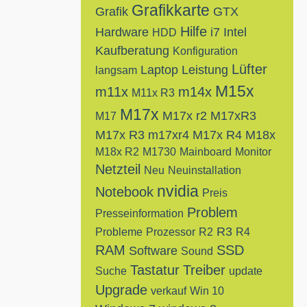
Grafikkarte
Grafik
GTX
Hilfe
Hardware
i7
Intel
HDD
Kaufberatung
Konfiguration
Lüfter
Laptop
Leistung
langsam
M15x
m11x
m14x
M11x R3
M17x
M17x r2
M17xR3
M17
M17x R3
m17xr4
M17x R4
M18x
M18x R2
M1730
Mainboard
Monitor
Netzteil
Neu
Neuinstallation
nvidia
Notebook
Preis
Problem
Presseinformation
R3
Probleme
Prozessor
R2
R4
RAM
SSD
Software
Sound
Tastatur
Treiber
Suche
update
Upgrade
verkauf
Win 10